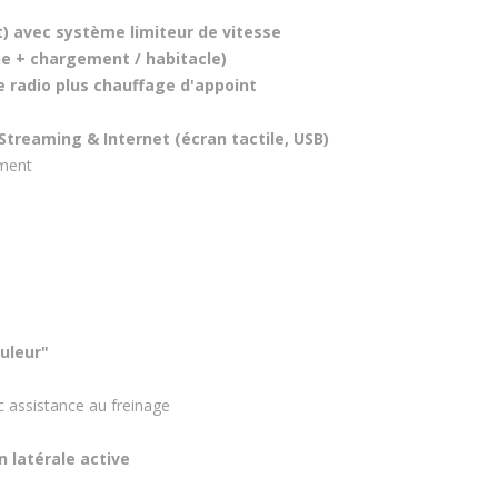
 avec système limiteur de vitesse
ne + chargement / habitacle)
 radio plus chauffage d'appoint
treaming & Internet (écran tactile, USB)
ement
uleur"
c assistance au freinage
n latérale active