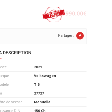
69990,00€
Partager :
A DESCRIPTION
nnée
2021
arque
Volkswagen
odèle
T 6
m
27727
ite de vitesse
Manuelle
uissance DIN
150 Ch