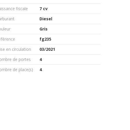
issance fiscale
7 cv
arburant
Diesel
ouleur
Gris
éférence
fg235
se en circulation
03/2021
ombre de portes
4
ombre de place(s)
4