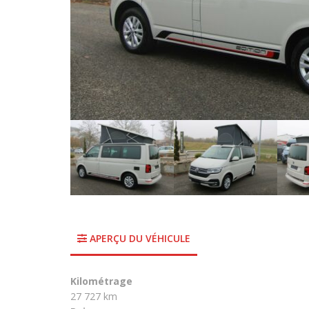
APERÇU DU VÉHICULE
Kilométrage
27 727 km