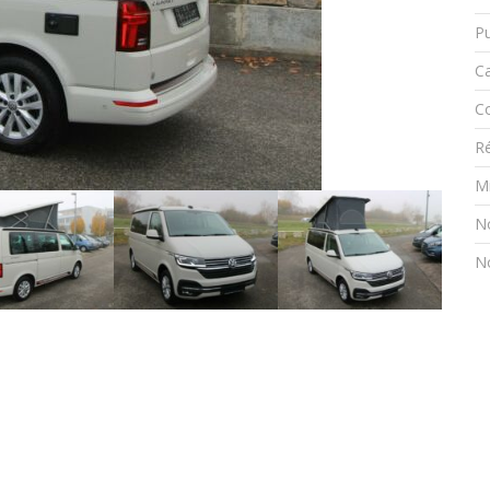
Pu
C
C
R
Mi
N
N