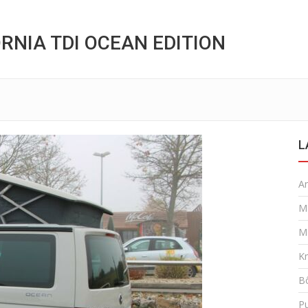
RNIA TDI OCEAN EDITION
L
A
M
M
K
Bô
P