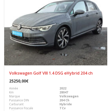
Volkswagen Golf VIII 1.4 DSG eHybrid 204 ch
25250,00€
Année
2022
Km
28047
Marque
Volkswagen
Puissance DIN
204 Ch
Carburant
Hybride
Puissance Fiscale
7 Cv