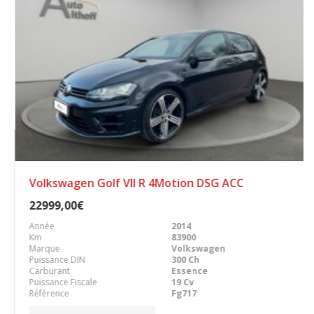
Volkswagen Golf VII R 4Motion DSG ACC
22999,00€
Année
2014
Km
83900
Marque
Volkswagen
Puissance DIN
300 Ch
Carburant
Essence
Puissance Fiscale
19 Cv
Référence
Fg717