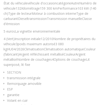
État du véhiculevéhicule d'occasioncatégorieAutreNuméro de
véhicule132Kilométrage159 300 kmPerformance103 kW (140
ch)Type de lecteurMoteur à combustion interneType de
carburantDieseltransmissionTransmission manuelleClasse
d'émission
5 eurosLa vignette environnementale
4 (Vert)Inscription initiale12/2010Nombre de propriétaires du
véhicule3poids maximum autorisé3 080
kgHU04/2026ClimatisationClimatisation automatiqueCouleur
(fabricant)Argent réfléchissant métalliséCouleurArgent
métalliséNombre de couchages4Options de couchageLit
superposé, lit fixe
SECTION
transmission intégrale
Remorquage amovible
ESP
garantie
Volant en cuir