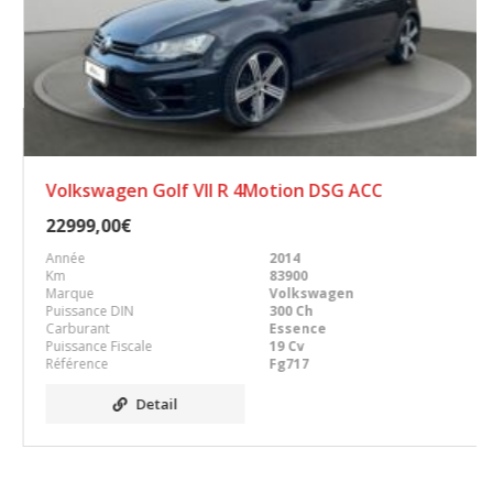
Volkswagen Golf VII R 4Motion DSG ACC
22999,00€
Année
2014
Km
83900
Marque
Volkswagen
Puissance DIN
300 Ch
Carburant
Essence
Puissance Fiscale
19 Cv
Référence
Fg717
Detail