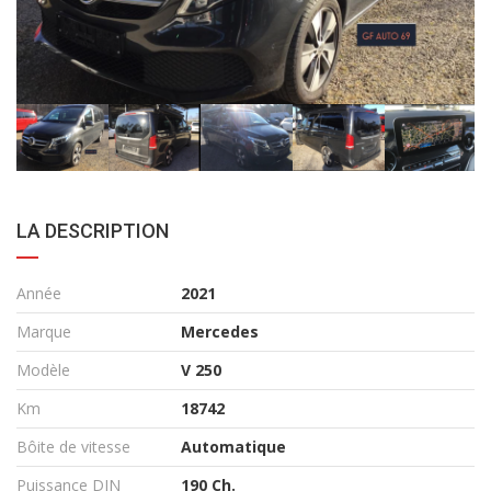
LA DESCRIPTION
Année
2021
Marque
Mercedes
Modèle
V 250
Km
18742
Bôite de vitesse
Automatique
Puissance DIN
190 Ch.