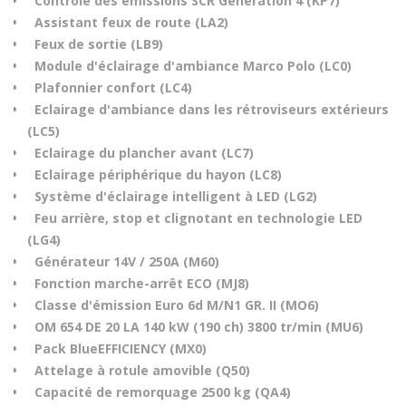
Contrôle des émissions SCR Génération 4 (KP7)
Assistant feux de route (LA2)
Feux de sortie (LB9)
Module d'éclairage d'ambiance Marco Polo (LC0)
Plafonnier confort (LC4)
Eclairage d'ambiance dans les rétroviseurs extérieurs
(LC5)
Eclairage du plancher avant (LC7)
Eclairage périphérique du hayon (LC8)
Système d'éclairage intelligent à LED (LG2)
Feu arrière, stop et clignotant en technologie LED
(LG4)
Générateur 14V / 250A (M60)
Fonction marche-arrêt ECO (MJ8)
Classe d'émission Euro 6d M/N1 GR. II (MO6)
OM 654 DE 20 LA 140 kW (190 ch) 3800 tr/min (MU6)
Pack BlueEFFICIENCY (MX0)
Attelage à rotule amovible (Q50)
Capacité de remorquage 2500 kg (QA4)