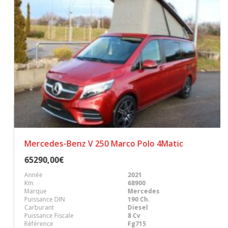
Mercedes-Benz V 250 Marco Polo 4Matic
65290,00€
Année
2021
Km
68900
Marque
Mercedes
Puissance DIN
190 Ch.
Carburant
Diesel
Puissance Fiscale
8 Cv
Référence
Fg715