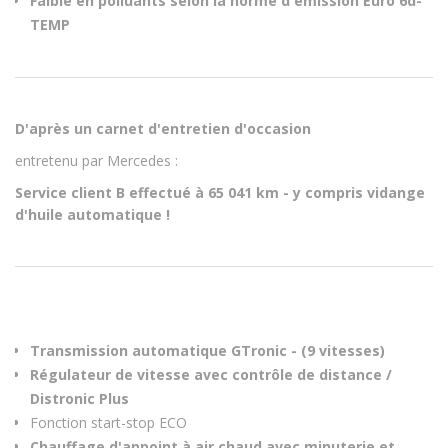
Faible en polluants selon la norme d'émission Euro 6d-
TEMP
D'après un carnet d'entretien d'occasion
entretenu par Mercedes :
Service client B effectué à 65 041 km - y compris vidange
d'huile automatique !
Transmission automatique GTronic - (9 vitesses)
Régulateur de vitesse avec contrôle de distance /
Distronic Plus
Fonction start-stop ECO
Chauffage d'appoint à air chaud avec minuterie et