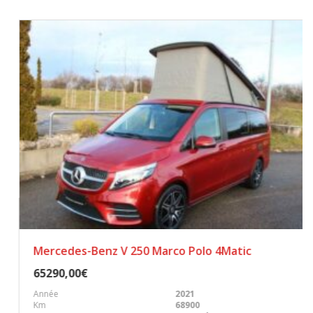
Mercedes-Benz V 250 Marco Polo 4Matic
65290,00€
Année
2021
Km
68900