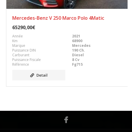
Mercedes-Benz V 250 Marco Polo 4Matic
65290,00€
Année
2021
Km
68900
Marque
Mercedes
Puissance DIN
190 Ch.
Carburant
Diesel
Puissance Fiscale
8 Cv
Référence
Fg715
Detail