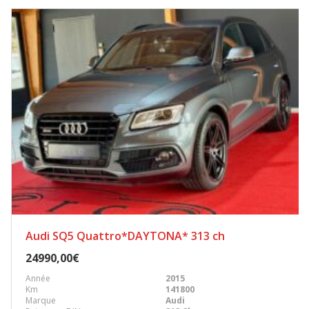
Audi SQ5 Quattro*DAYTONA* 313 ch
24990,00€
Année
2015
Km
141800
Marque
Audi